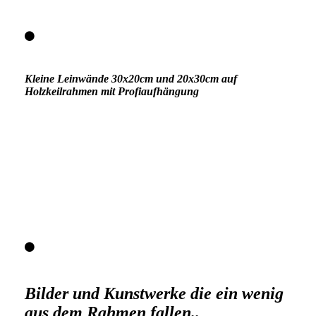
Kleine Leinwände 30x20cm und 20x30cm auf
Holzkeilrahmen mit Profiaufhängung
Nr.19 Verkauft
Nr.20 Lensball Blue-Magic 35,-€ 30x20 cm
Nr. 21 Lensball Planet 35,-€ 30x20 cm
Nr.22 Lensball 4-Magic 35,-€ 20x30 cm
Bilder und Kunstwerke die ein wenig
aus dem Rahmen fallen..
.