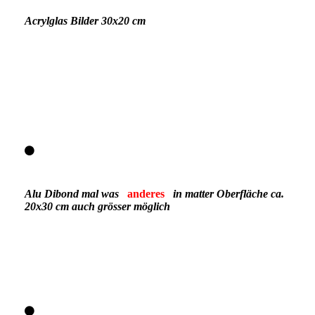
Acrylglas Bilder 30x20 cm
Nr.2 Lensball am Forgensee 40,-€ 30x20 cm
Nr.6 Leuchtturm 55,-€ 40x30 cm
Nr. 7 Stuhl am Strand 40,-€ 30x20cm
Alu Dibond mal was
anderes
in matter Oberfläche ca.
20x30 cm auch grösser möglich
Nr.10 LOST ~ 55,-€ 20x30 cm
Nr.11 Strasse zum Kraftwerk ~ 55,-€ 20x30 cm