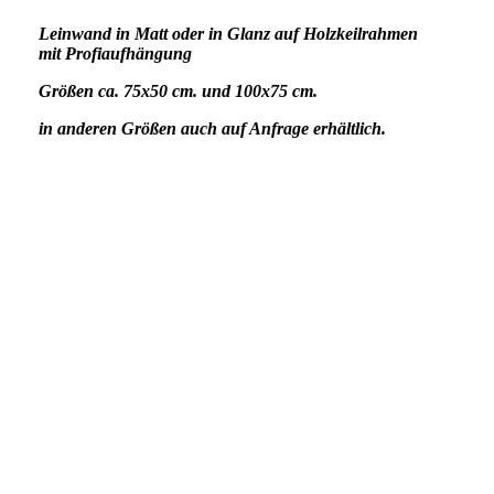
Leinwand in Matt oder in Glanz auf Holzkeilrahmen
mit Profiaufhängung
Größen ca. 75x50 cm. und 100x75 cm.
in anderen Größen auch auf Anfrage erhältlich.
Nr. 13 Vogel-Perspektive 80,-€ 75x50 cm
Nr. 14 Sonnenuntergang Penemünde 80,-€ 75x50 cm
Nr. 15 Lost Places Plage 110,-€ 100x75 cm
Nr.16 Bootshaus mit Holz Platsch 110,-€ 100x75 cm
Nr. 17 Sonnenuntergang Baum mit Steg 110,-€ 100x75 cm
Nr. 18 Lensball mit Platsch bei Sonnenaufgang 110,-€ 100x
75 cm
Nr. 31 Platsch 70,-€ 60x40 cm
Nr. 34 BlueBals 80,-€ 50x75 cm