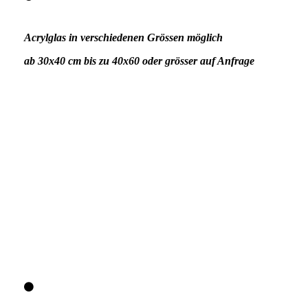
Acrylglas in verschiedenen Grössen möglich
ab 30x40 cm bis zu 40x60 oder grösser auf Anfrage
Nr.1 Lensball mit Bootshaus 90,-€ 60x40 cm
Nr.5 40x30 cm ~ 55,-€
Nr.8 Pappel Baum Allee ~ 55,-€ 30x40 cm
Nr.9 Lensball mit Boots Haus ~ 75,-€ 40x60
Nr. 12 Rakotzbrücke 75,-€ 60x40 cm
Nr. 28 Steg im Nebel 55,-€ 30x40 cm
Nr.29 Platsch 75,-€ 40x60 cm